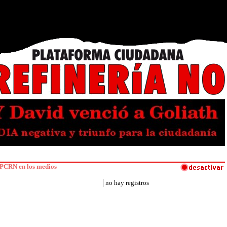
PCRN en los medios
no hay registros