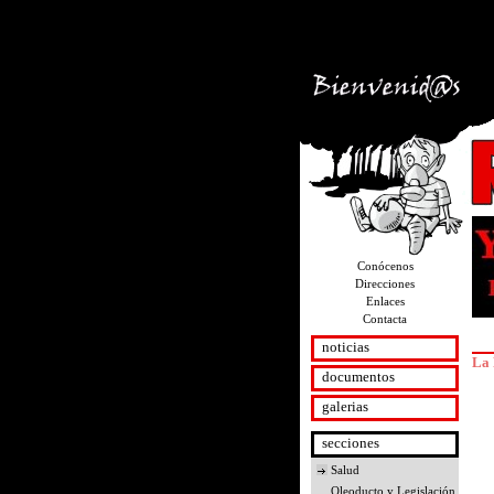
version="1.0" encoding="utf-8"?>
Conócenos
Direcciones
Enlaces
Contacta
noticias
La 
documentos
galerias
secciones
Salud
Oleoducto y Legislación