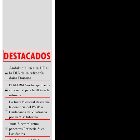
Andalucía irá a la UE si
la DIA de la refinería
daña Doñana
El MARM "no baraja plazos
concretos" para la DIA de la
refinería
La Junta Electoral desestima
la denuncia del PSOE a
Ciudadanos de Villafranca
por su "CV Informa"
Junta Electoral retira
pancartas Refinería Sí en
Los Santos