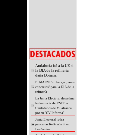
Medioambiental
Energía y
Medioambiente
Movilización Social
Informes Técnicos
Presentaciones Power
point
La PCRN en los medios
temas
Opinión
opinión
Nuestra lucha en
imágenes
televisión
Andalucía irá a la UE si
prensa
la DIA de la refinería
vídeo
daña Doñana
expertos técnicos
El MARM "no baraja plazos
política
concretos" para la DIA de la
juntaextremadura
refinería
gallardo
La Junta Electoral desestima
balboa
la denuncia del PSOE a
fotos
Ciudadanos de Villafranca
manifestación
por su "CV Informa"
informe
Junta Electoral retira
legislación
pancartas Refinería Sí en
medioambiente
Los Santos
salud