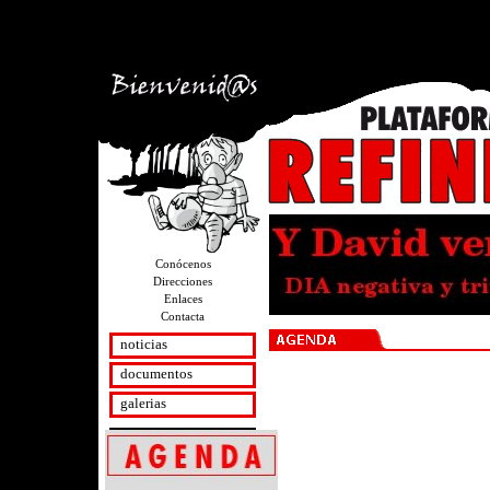
version="1.0" encoding="utf-8"?>
Conócenos
Direcciones
Enlaces
Contacta
noticias
documentos
galerias
secciones
Salud
Oleoducto y Legislación